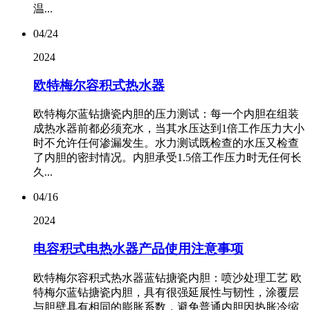
温...
04/24
2024
欧特梅尔容积式热水器
欧特梅尔蓝钻搪瓷内胆的压力测试：每一个内胆在组装
成热水器前都必须充水，当其水压达到1倍工作压力大小
时不允许任何渗漏发生。水力测试既检查的水压又检查
了内胆的密封情况。内胆承受1.5倍工作压力时无任何长
久...
04/16
2024
电容积式电热水器产品使用注意事项
欧特梅尔容积式热水器蓝钻搪瓷内胆：喷沙处理工艺 欧
特梅尔蓝钻搪瓷内胆，具有很强延展性与韧性，涂覆层
与胆壁具有相同的膨胀系数，避免普通内胆因热胀冷缩