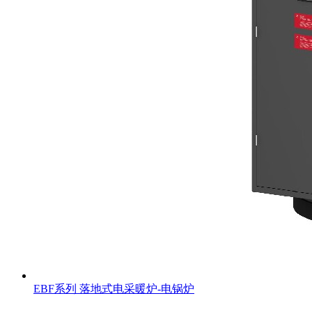
EBF系列 落地式电采暖炉-电锅炉