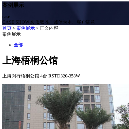
案例展示
case
CASE SHOW以 质取胜、诚信为本、客户满意
首页
>
案例展示
> 正文内容
案例展示
全部
上海梧桐公馆
上海闵行梧桐公馆 4台 RSTD320-358W